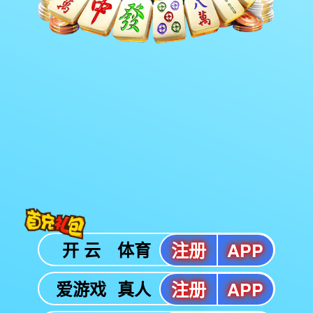
【新闻】国际足联官方网站中文 3d建造塔防类游戏有哪些
2026-
上一页
1
2
3
4
5
6
7
下一页
关于我们
游戏
品牌介绍
最新游戏