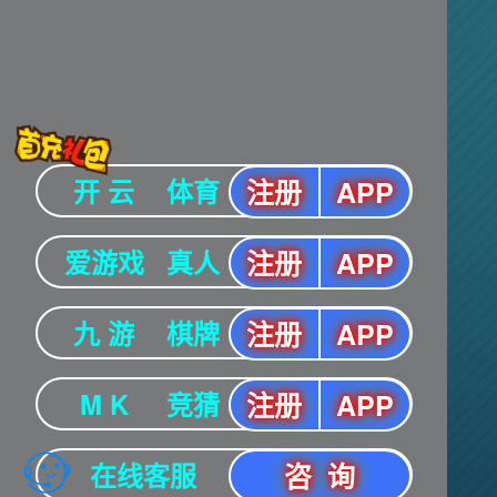
战双帕弥什
热门游戏