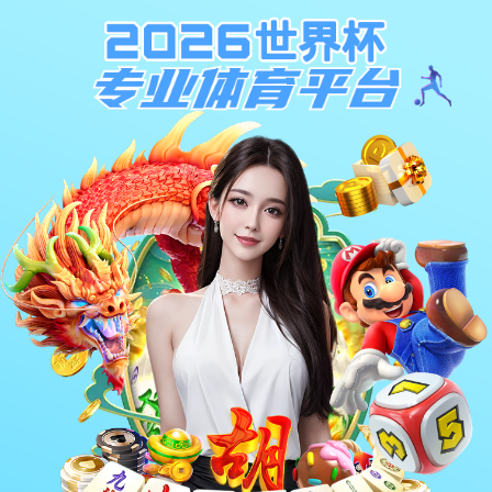
与
“网络优化”
相关的标签
首页
TAG标签
关于我们
共
0
页
0
条
关于我们
游戏
品牌介绍
最新游戏
投资合作
热门游戏
测试游戏
全部游戏