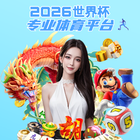
与
“媒体”
相关的标签
首页
TAG标签
关于我们
共
0
页
0
条
关于我们
游戏
品牌介绍
最新游戏
投资合作
热门游戏
测试游戏
全部游戏